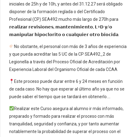
iniciales de 25h y de 10h, y antes del 31.12.27 será obligado
disponer de la formación reglada o del Certificado
Profesional (CP) SEA492 mucho más largo de 270h para
𝗿𝗲𝗮𝗹𝗶𝘇𝗮𝗿 𝗿𝗲𝘃𝗶𝘀𝗶𝗼𝗻𝗲𝘀, 𝗺𝗮𝗻𝘁𝗲𝗻𝗶𝗺𝗶𝗲𝗻𝘁𝗼, 𝗟+𝗗 𝘆/𝗼
𝗺𝗮𝗻𝗶𝗽𝘂𝗹𝗮𝗿 𝗵𝗶𝗽𝗼𝗰𝗹𝗼𝗿𝗶𝘁𝗼 𝗼 𝗰𝘂𝗮𝗹𝗾𝘂𝗶𝗲𝗿 𝗼𝘁𝗿𝗼 𝗯𝗶𝗼𝗰𝗶𝗱𝗮.
No obstante, el personal con más de 3 años de experiencia
y que pueda acreditar las 5 UC de la CP SEA492_2 de
Legionella a través del Proceso Oficial de Acreditación por
Experiencia Laboral del Organismo Oficial de cada CCAA
Este proceso puede durar entre 6 y 24 meses en función
de cada caso. No hay que esperar al último año ya que no se
puede saber el tiempo que se tardará en obtenerlo….
Realizar este Curso asegura al alumno ir más informado,
preparado y formado para realizar el proceso con más
tranquilidad, seguridad y confianza, y por tanto aumentar
notablemente la probabilidad de superar el proceso con el