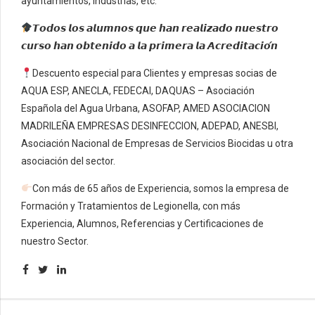
ayuntamientos, industrias, etc.
𝙏𝙤𝙙𝙤𝙨 𝙡𝙤𝙨 𝙖𝙡𝙪𝙢𝙣𝙤𝙨 𝙦𝙪𝙚 𝙝𝙖𝙣 𝙧𝙚𝙖𝙡𝙞𝙯𝙖𝙙𝙤 𝙣𝙪𝙚𝙨𝙩𝙧𝙤
𝙘𝙪𝙧𝙨𝙤 𝙝𝙖𝙣 𝙤𝙗𝙩𝙚𝙣𝙞𝙙𝙤 𝙖 𝙡𝙖 𝙥𝙧𝙞𝙢𝙚𝙧𝙖 𝙡𝙖 𝘼𝙘𝙧𝙚𝙙𝙞𝙩𝙖𝙘𝙞𝙤́𝙣
Descuento especial para Clientes y empresas socias de
AQUA ESP, ANECLA, FEDECAI, DAQUAS – Asociación
Española del Agua Urbana, ASOFAP, AMED ASOCIACION
MADRILEÑA EMPRESAS DESINFECCION, ADEPAD, ANESBI,
Asociación Nacional de Empresas de Servicios Biocidas u otra
asociación del sector.
Con más de 65 años de Experiencia, somos la empresa de
Formación y Tratamientos de Legionella, con más
Experiencia, Alumnos, Referencias y Certificaciones de
nuestro Sector.