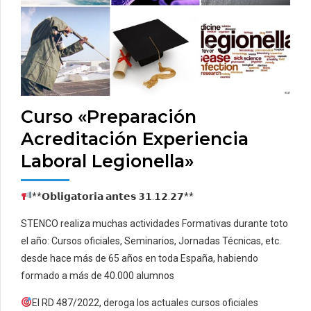
Curso «Preparación
Acreditación Experiencia
Laboral Legionella»
**𝗢𝗯𝗹𝗶𝗴𝗮𝘁𝗼𝗿𝗶𝗮 𝗮𝗻𝘁𝗲𝘀 𝟯𝟭.𝟭𝟮.𝟮𝟳**
STENCO realiza muchas actividades Formativas durante toto
el año: Cursos oficiales, Seminarios, Jornadas Técnicas, etc.
desde hace más de 65 años en toda España, habiendo
formado a más de 40.000 alumnos
El RD 487/2022, deroga los actuales cursos oficiales