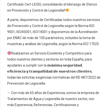
Certificado Cert-LEGIO, consolidando el liderazgo de Stenco
en Prevención y Control de Legionella!!
A parte, disponemos de Certificadas todos nuestros servicios
de Prevención y Control de Legionella según la Norma ISO
9001, ISO45001, ISO14001 y disponemos de la Acreditación
por ENAC de más de 100 parámetros, incluidos la toma de
muestras y análisis de Legionella, según la Norma ISO 17025.
Realizamos un Servicio Excelente y Competitivo para
todos nuestros clientes y sectores en toda España, para
ayudarles a cumplir con la 𝗺𝗮́𝘅𝗶𝗺𝗮 𝘀𝗲𝗴𝘂𝗿𝗶𝗱𝗮𝗱,
𝗲𝗳𝗶𝗰𝗶𝗲𝗻𝗰𝗶𝗮 𝘆 𝘁𝗿𝗮𝗻𝗾𝘂𝗶𝗹𝗶𝗱𝗮𝗱 𝗱𝗲 𝗻𝘂𝗲𝘀𝘁𝗿𝗼𝘀 𝗰𝗹𝗶𝗲𝗻𝘁𝗲𝘀,
todas las estrictas exigencias normativas del RD 487/2022 de
Prevención de Legionella.
Con más de 65 años de Experiencia, somos la empresa de
Tratamientos de Agua y Legionella de nuestro sector, con
más Experiencia, Referencias, Certificaciones y