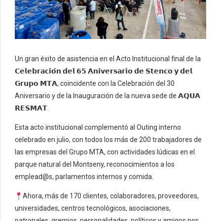
Un gran éxito de asistencia en el Acto Institucional final de la
𝗖𝗲𝗹𝗲𝗯𝗿𝗮𝗰𝗶𝗼́𝗻 𝗱𝗲𝗹 𝟲𝟱 𝗔𝗻𝗶𝘃𝗲𝗿𝘀𝗮𝗿𝗶𝗼 𝗱𝗲 𝗦𝘁𝗲𝗻𝗰𝗼 𝘆 𝗱𝗲𝗹
𝗚𝗿𝘂𝗽𝗼 𝗠𝗧𝗔, coincidente con la Celebración del 30
Aniversario y de la Inauguración de la nueva sede de 𝗔𝗤𝗨𝗔
𝗥𝗘𝗦𝗠𝗔𝗧.
Esta acto institucional complementó al Outing interno
celebrado en julio, con todos los más de 200 trabajadores de
las empresas del Grupo MTA, con actividades lúdicas en el
parque natural del Montseny, reconocimientos a los
emplead@s, parlamentos internos y comida.
Ahora, más de 170 clientes, colaboradores, proveedores,
universidades, centros tecnológicos, asociaciones,
patronales, gremios, personalidades, políticos y amigos nos