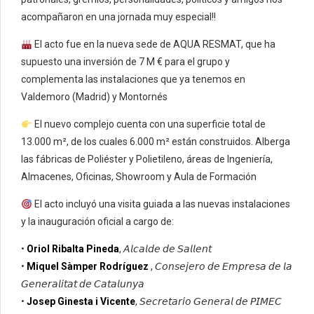
acompañaron en una jornada muy especial!!
El acto fue en la nueva sede de AQUA RESMAT, que ha
supuesto una inversión de 7 M € para el grupo y
complementa las instalaciones que ya tenemos en
Valdemoro (Madrid) y Montornés
El nuevo complejo cuenta con una superficie total de
13.000 m², de los cuales 6.000 m² están construidos. Alberga
las fábricas de Poliéster y Polietileno, áreas de Ingeniería,
Almacenes, Oficinas, Showroom y Aula de Formación
El acto incluyó una visita guiada a las nuevas instalaciones
y la inauguración oficial a cargo de:
•
Oriol Ribalta Pineda
, 𝘈𝘭𝘤𝘢𝘭𝘥𝘦 𝘥𝘦 𝘚𝘢𝘭𝘭𝘦𝘯𝘵
•
Miquel Sàmper Rodríguez
, 𝘊𝘰𝘯𝘴𝘦𝘫𝘦𝘳𝘰 𝘥𝘦 𝘌𝘮𝘱𝘳𝘦𝘴𝘢 𝘥𝘦 𝘭𝘢
𝘎𝘦𝘯𝘦𝘳𝘢𝘭𝘪𝘵𝘢𝘵 𝘥𝘦 𝘊𝘢𝘵𝘢𝘭𝘶𝘯𝘺𝘢
•
Josep Ginesta i Vicente
, 𝘚𝘦𝘤𝘳𝘦𝘵𝘢𝘳𝘪𝘰 𝘎𝘦𝘯𝘦𝘳𝘢𝘭 𝘥𝘦 𝘗𝘐𝘔𝘌𝘊