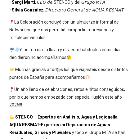
•
Sergi Martí
, 𝘊𝘌𝘖 𝘥𝘦 STENCO y del 𝘎𝘳𝘶𝘱𝘰 𝘔𝘛𝘈
•
Silvia Gonzalez
, 𝘋𝘪𝘳𝘦𝘤𝘵𝘰𝘳𝘢 𝘎𝘦𝘯𝘦𝘳𝘢𝘭 𝘥𝘦 𝘈𝘘𝘜𝘈 𝘙𝘌𝘚𝘔𝘈𝘛
La Celebración concluyó con un almuerzo informal de
Networking que nos permitió compartir impresiones y
fortalecer vínculos
Y, por un día, la lluvia y el viento habituales estos días
decidieron no acompañarnos
Muchas gracias a tod@s los que viajasteis desde distintos
puntos de España para acompañarnos
Un año lleno de celebraciones, retos e hitos conseguidos,
por lo que hemos empezado con especial ilusión este año
2026!!!
STENCO – Expertos en Análisis, Agua y Legionella
,
AQUA RESMAT-Expertos en Depuración de Aguas
Residuales, Grises y Pluviales
y todo el Grupo MTA se han