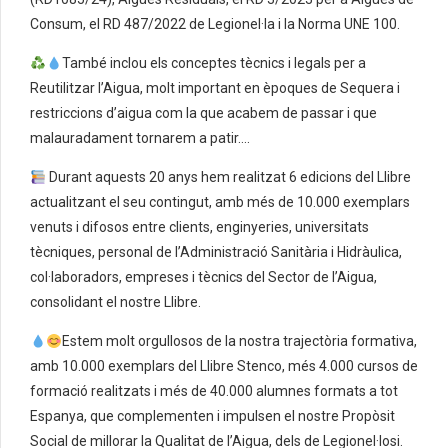
Consum, el RD 487/2022 de Legionel·la i la Norma UNE 100.
També inclou els conceptes tècnics i legals per a
Reutilitzar l’Aigua, molt important en èpoques de Sequera i
restriccions d’aigua com la que acabem de passar i que
malauradament tornarem a patir….
Durant aquests 20 anys hem realitzat 6 edicions del Llibre
actualitzant el seu contingut, amb més de 10.000 exemplars
venuts i difosos entre clients, enginyeries, universitats
tècniques, personal de l’Administració Sanitària i Hidràulica,
col·laboradors, empreses i tècnics del Sector de l’Aigua,
consolidant el nostre Llibre.
Estem molt orgullosos de la nostra trajectòria formativa,
amb 10.000 exemplars del Llibre Stenco, més 4.000 cursos de
formació realitzats i més de 40.000 alumnes formats a tot
Espanya, que complementen i impulsen el nostre Propòsit
Social de millorar la Qualitat de l’Aigua, dels de Legionel·losi.