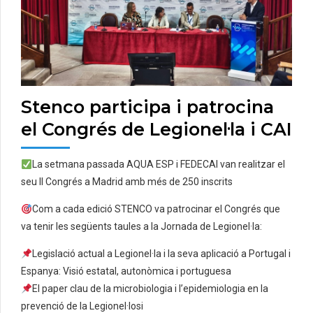
Stenco participa i patrocina
el Congrés de Legionel·la i CAI
La setmana passada AQUA ESP i FEDECAI van realitzar el
seu II Congrés a Madrid amb més de 250 inscrits
Com a cada edició STENCO va patrocinar el Congrés que
va tenir les següents taules a la Jornada de Legionel·la:
Legislació actual a Legionel·la i la seva aplicació a Portugal i
Espanya: Visió estatal, autonòmica i portuguesa
El paper clau de la microbiologia i l’epidemiologia en la
prevenció de la Legionel·losi