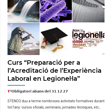
Curs “Preparació per a
l’Acreditació de l’Experiència
Laboral en Legionel·la”
𝗢𝗯𝗹𝗶𝗴𝗮𝘁𝗼𝗿𝗶 𝗮𝗯𝗮𝗻𝘀 𝗱𝗲𝗹 𝟯𝟭.𝟭𝟮.𝟮𝟳
STENCO duu a terme nombroses activitats formatives durant
tot l’any: cursos oficials, seminaris, jornades tècniques, etc.,