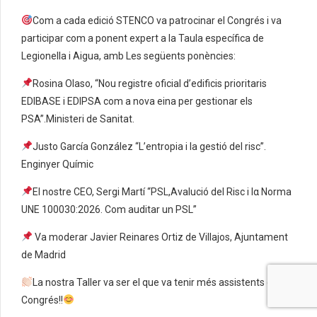
Com a cada edició STENCO va patrocinar el Congrés i va
participar com a ponent expert a la Taula específica de
Legionella i Aigua, amb Les següents ponències:
Rosina Olaso, “Nou registre oficial d’edificis prioritaris
EDIBASE i EDIPSA com a nova eina per gestionar els
PSA”.Ministeri de Sanitat.
Justo García González “L’entropia i la gestió del risc”.
Enginyer Químic
El nostre CEO, Sergi Martí “PSL,Avalució del Risc i lα Norma
UNE 100030:2026. Com auditar un PSL”
Va moderar Javier Reinares Ortiz de Villajos, Ajuntament
de Madrid
La nostra Taller va ser el que va tenir més assistents del
Congrés!!