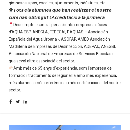
gimnasos, spas, escoles, ajuntaments, indústries, etc.
𝙏𝙤𝙩𝙨 𝙚𝙡𝙨 𝙖𝙡𝙪𝙢𝙣𝙚𝙨 𝙦𝙪𝙚 𝙝𝙖𝙣 𝙧𝙚𝙖𝙡𝙞𝙩𝙯𝙖𝙩 𝙚𝙡 𝙣𝙤𝙨𝙩𝙧𝙚
𝙘𝙪𝙧𝙨 𝙝𝙖𝙣 𝙤𝙗𝙩𝙞𝙣𝙜𝙪𝙩 𝙡’𝘼𝙘𝙧𝙚𝙙𝙞𝙩𝙖𝙘𝙞ó 𝙖 𝙡𝙖 𝙥𝙧𝙞𝙢𝙚𝙧𝙖.
Descompte especial per a clients i empreses sòcies
d’AQUA ESP, ANECLA, FEDECAI, DAQUAS – Asociación
Española del Agua Urbana -, ASOFAP, AMED Asociación
Madrileña de Empresas de Desinfección, ADEPAD, ANESBI,
Associación Nacional de Empresas de Servicios Biocidas o
qualsevol altra associació del sector.
Amb més de 65 anys d’experiència, som l’empresa de
formació i tractaments de legionel·la amb més experiència,
més alumnes, més referències i més certificacions del nostre
sector.