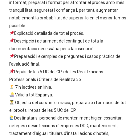
informat, preparat i format per afrontar el procés amb més
tranquil·litat, seguretat i confiança i, per tant, augmentar
notablement la probabilitat de superar-lo en el menor temps
possible:
Explicació detallada de tot el procés.
Descripció i aclariment del contingut de tota la
documentació necessària per a la inscripció.
Preparació i exemples de preguntes i casos pràctics de
l’avaluació final.
Repàs de les 5 UC del CP i de les Realitzacions
Professionals i Criteris de Realització.
7 h lectives en línia.
Vàlid a tot Espanya.
Objectiu del curs: informació, preparació i formació de tot
el procés i repàs de les 5 UC del CP.
Destinataris: personal de manteniment higienicosanitari,
neteges i desinfeccions d’empreses DDD, manteniment,
tractament d’aigua i titulars d’instal·lacions d’hotels,