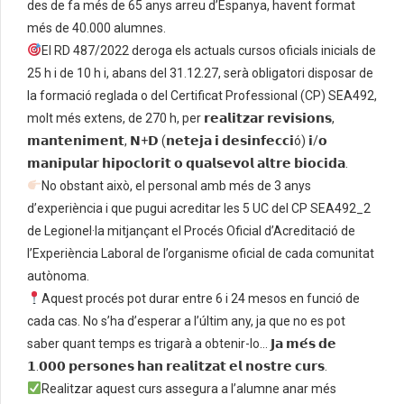
des de fa més de 65 anys arreu d’Espanya, havent format
més de 40.000 alumnes.
El RD 487/2022 deroga els actuals cursos oficials inicials de
25 h i de 10 h i, abans del 31.12.27, serà obligatori disposar de
la formació reglada o del Certificat Professional (CP) SEA492,
molt més extens, de 270 h, per 𝗿𝗲𝗮𝗹𝗶𝘁𝘇𝗮𝗿 𝗿𝗲𝘃𝗶𝘀𝗶𝗼𝗻𝘀,
𝗺𝗮𝗻𝘁𝗲𝗻𝗶𝗺𝗲𝗻𝘁, 𝗡+𝗗 (𝗻𝗲𝘁𝗲𝗷𝗮 𝗶 𝗱𝗲𝘀𝗶𝗻𝗳𝗲𝗰𝗰𝗶ó) 𝗶/𝗼
𝗺𝗮𝗻𝗶𝗽𝘂𝗹𝗮𝗿 𝗵𝗶𝗽𝗼𝗰𝗹𝗼𝗿𝗶𝘁 𝗼 𝗾𝘂𝗮𝗹𝘀𝗲𝘃𝗼𝗹 𝗮𝗹𝘁𝗿𝗲 𝗯𝗶𝗼𝗰𝗶𝗱𝗮.
No obstant això, el personal amb més de 3 anys
d’experiència i que pugui acreditar les 5 UC del CP SEA492_2
de Legionel·la mitjançant el Procés Oficial d’Acreditació de
l’Experiència Laboral de l’organisme oficial de cada comunitat
autònoma.
Aquest procés pot durar entre 6 i 24 mesos en funció de
cada cas. No s’ha d’esperar a l’últim any, ja que no es pot
saber quant temps es trigarà a obtenir-lo… 𝗝𝗮 𝗺𝗲́𝘀 𝗱𝗲
𝟭.𝟬𝟬𝟬 𝗽𝗲𝗿𝘀𝗼𝗻𝗲𝘀 𝗵𝗮𝗻 𝗿𝗲𝗮𝗹𝗶𝘁𝘇𝗮𝘁 𝗲𝗹 𝗻𝗼𝘀𝘁𝗿𝗲 𝗰𝘂𝗿𝘀.
Realitzar aquest curs assegura a l’alumne anar més