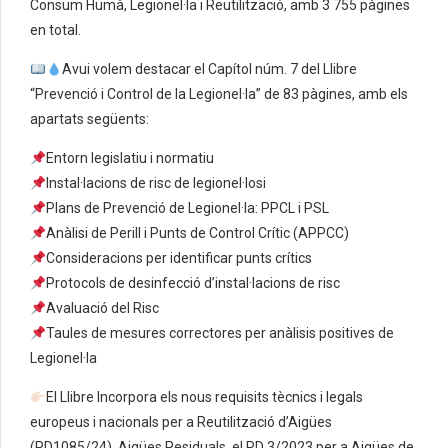
Consum Humà, Legionel·la i Reutilització, amb 3 755 pàgines
en total.
Avui volem destacar el Capítol núm. 7 del Llibre
“Prevenció i Control de la Legionel·la” de 83 pàgines, amb els
apartats següents:
Entorn legislatiu i normatiu
Instal·lacions de risc de legionel·losi
Plans de Prevenció de Legionel·la: PPCL i PSL
Anàlisi de Perill i Punts de Control Crític (APPCC)
Consideracions per identificar punts crítics
Protocols de desinfecció d’instal·lacions de risc
Avaluació del Risc
Taules de mesures correctores per anàlisis positives de
Legionel·la
El Llibre Incorpora els nous requisits tècnics i legals
europeus i nacionals per a Reutilització d’Aigües
(RD1085/24), Aigües Residuals, el RD 3/2023 per a Aigües de