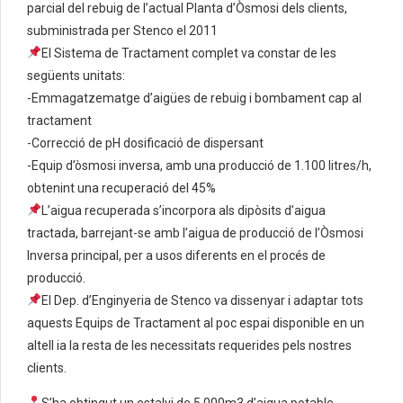
parcial del rebuig de l’actual Planta d’Òsmosi dels clients,
subministrada per Stenco el 2011
El Sistema de Tractament complet va constar de les
següents unitats:
-Emmagatzematge d’aigües de rebuig i bombament cap al
tractament
-Correcció de pH dosificació de dispersant
-Equip d’òsmosi inversa, amb una producció de 1.100 litres/h,
obtenint una recuperació del 45%
L’aigua recuperada s’incorpora als dipòsits d’aigua
tractada, barrejant-se amb l’aigua de producció de l’Òsmosi
Inversa principal, per a usos diferents en el procés de
producció.
El Dep. d’Enginyeria de Stenco va dissenyar i adaptar tots
aquests Equips de Tractament al poc espai disponible en un
altell ia la resta de les necessitats requerides pels nostres
clients.
S’ha obtingut un estalvi de 5.000m3 d’aigua potable