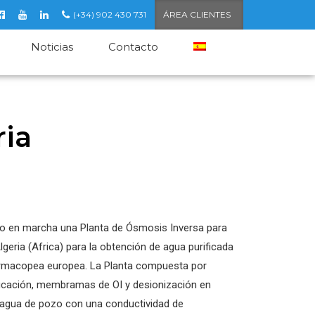
(+34) 902 430 731
ÁREA CLIENTES
Noticias
Contacto
ria
so en marcha una Planta de Ósmosis Inversa para
geria (Africa) para la obtención de agua purificada
armacopea europea. La Planta compuesta por
cificación, membramas de OI y desionización en
agua de pozo con una conductividad de