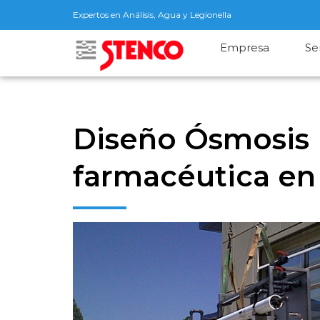
Expertos en Análisis, Agua y Legionella
Empresa
Se
Diseño Ósmosis I
farmacéutica en