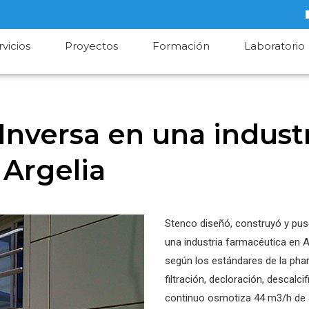
rvicios
Proyectos
Formación
Laboratorio
nversa en una indust
 Argelia
Stenco diseñó, construyó y pu
una industria farmacéutica en Al
según los estándares de la ph
filtración, decloración, descal
continuo osmotiza 44 m3/h de 