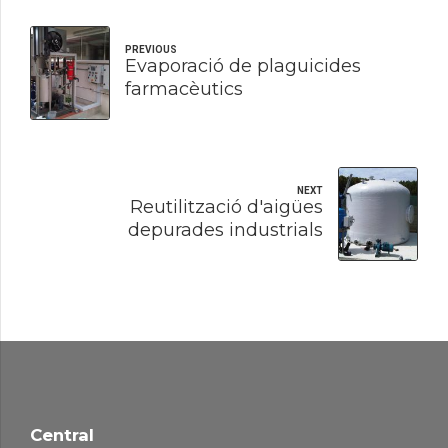
PREVIOUS
Evaporació de plaguicides
farmacèutics
NEXT
Reutilització d'aigües
depurades industrials
Central