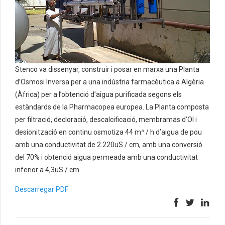
Stenco va dissenyar, construir i posar en marxa una Planta
d’Osmosi Inversa per a una indústria farmacèutica a Algèria
(Àfrica) per a l’obtenció d’aigua purificada segons els
estàndards de la Pharmacopea europea.
La Planta composta
per filtració, decloració, descalcificació, membramas d’OI i
desionització en continu osmotiza 44 m
³
/ h d’aigua de pou
amb una conductivitat de 2.220uS / cm, amb una conversió
del 70% i obtenció aigua permeada amb una conductivitat
inferior a
4,3uS / cm.
Descarregar PDF