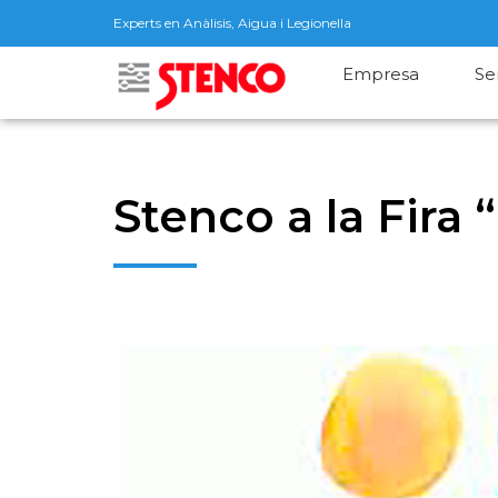
Experts en Anàlisis, Aigua i Legionella
Empresa
Se
Stenco a la Fira 