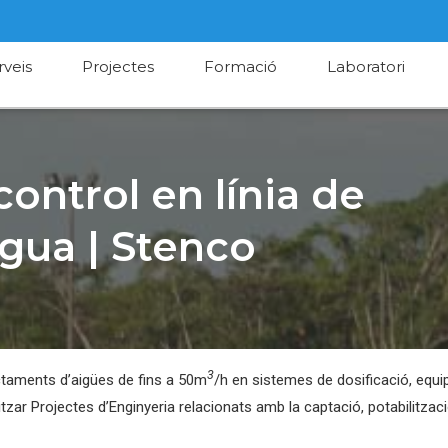
rveis
Projectes
Formació
Laboratori
control en línia de
aigua | Stenco
3
ctaments d’aigües de fins a 50m
/h en sistemes de dosificació, equips
zar Projectes d’Enginyeria relacionats amb la captació, potabilització,