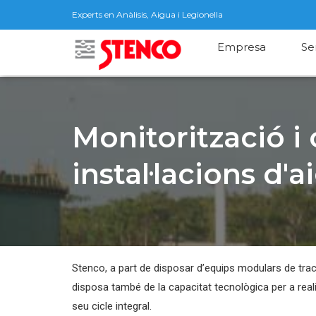
Experts en Anàlisis, Aigua i Legionella
Empresa
Se
Monitorització i 
instal·lacions d'
Stenco, a part de disposar d’equips modulars de tra
disposa també de la capacitat tecnològica per a realit
seu cicle integral.