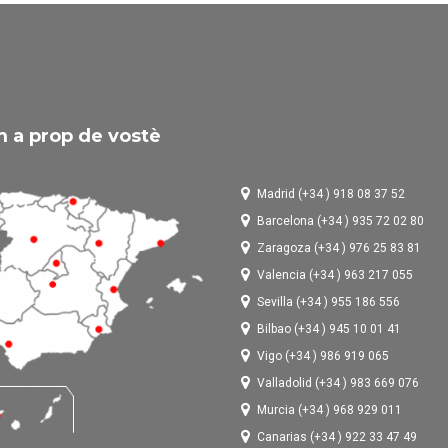
 a prop de vostè
Madrid (+34 ) 918 08 37 52
Barcelona (+34 ) 935 72 02 80
Zaragoza (+34 ) 976 25 83 81
Valencia (+34 ) 963 217 055
Sevilla (+34 ) 955 186 556
Bilbao (+34 ) 945 10 01 41
Vigo (+34 ) 986 919 065
Valladolid (+34 ) 983 669 076
Murcia (+34 ) 968 929 011
Canarias (+34 ) 922 33 47 49