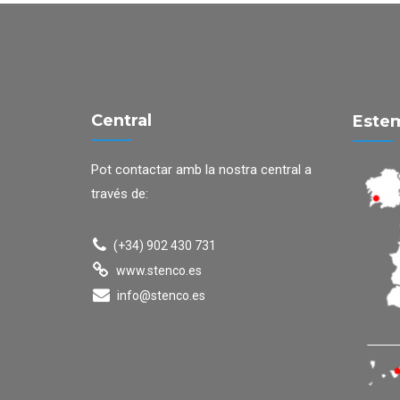
Central
Estem
Pot contactar amb la nostra central a
través de:
(+34) 902 430 731
www.stenco.es
info@stenco.es