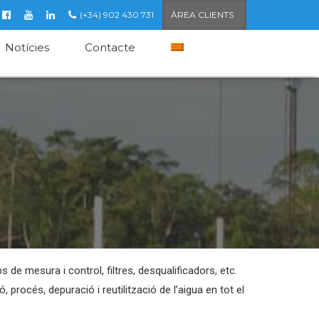
(+34) 902 430 731
ÀREA CLIENTS
Notícies
Contacte
 de mesura i control, filtres, desqualificadors, etc.
 procés, depuració i reutilització de l’aigua en tot el