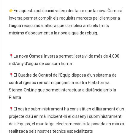
En aquesta publicació volem destacar que la nova Òsmosi
Inversa permet complir els requisits marcats pel client per a
l’aigua recirculada, alhora que compleix amb els límits
màxims d’abocament a la nova aigua de rebuig.
La nova Òsmosi Inversa permet l’estalvi de més de 4.000
m3/any d’aigua de consum humà
El Quadre de Control de l’Equip disposa d’un sistema de
control i gestió remot mitjançant la nostra Plataforma
Stenco-OnLine que permet interactuar a distància amb la
Planta
El nostre subministrament ha consistit en el lliurament d’un
projecte clau en mà, incloent-hi el disseny i subministrament
dels Equips, el muntatge electromecànic i la posada en marxa
realitzada pels nostres tècnics especialitzats