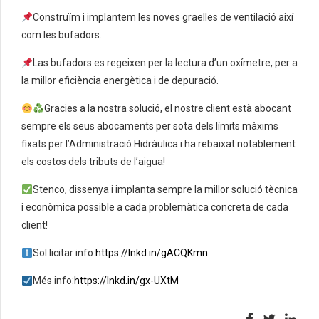
Construïm i implantem les noves graelles de ventilació així
com les bufadors.
Las bufadors es regeixen per la lectura d’un oxímetre, per a
la millor eficiència energètica i de depuració.
Gracies a la nostra solució, el nostre client està abocant
sempre els seus abocaments per sota dels límits màxims
fixats per l’Administració Hidràulica i ha rebaixat notablement
els costos dels tributs de l’aigua!
Stenco, dissenya i implanta sempre la millor solució tècnica
i econòmica possible a cada problemàtica concreta de cada
client!
Sol.licitar info:
https://lnkd.in/gACQKmn
Més info:
https://lnkd.in/gx-UXtM