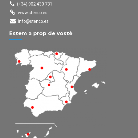
(+34) 902 430 731
www.stenco.es
info@stenco.es
Estem a prop de vostè