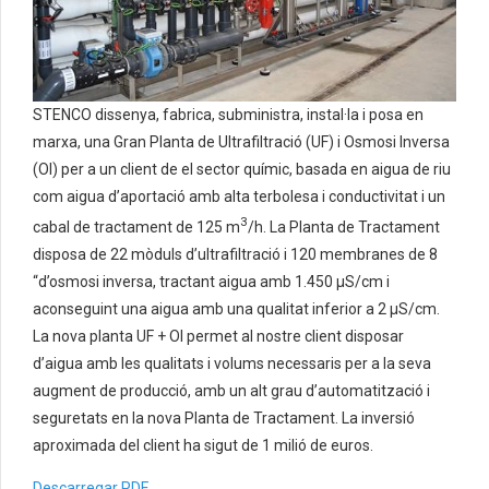
STENCO dissenya, fabrica, subministra, instal·la i posa en
marxa, una Gran Planta de Ultrafiltració (UF) i Osmosi Inversa
(OI) per a un client de el sector químic, basada en aigua de riu
com aigua d’aportació amb alta terbolesa i conductivitat i un
3
cabal de tractament de 125 m
/h. La Planta de Tractament
disposa de 22 mòduls d’ultrafiltració i 120 membranes de 8
“d’osmosi inversa, tractant aigua amb 1.450 μS/cm i
aconseguint una aigua amb una qualitat inferior a 2 μS/cm.
La nova planta UF + OI permet al nostre client disposar
d’aigua amb les qualitats i volums necessaris per a la seva
augment de producció, amb un alt grau d’automatització i
seguretats en la nova Planta de Tractament. La inversió
aproximada del client ha sigut de 1 milió de euros.
Descarregar PDF