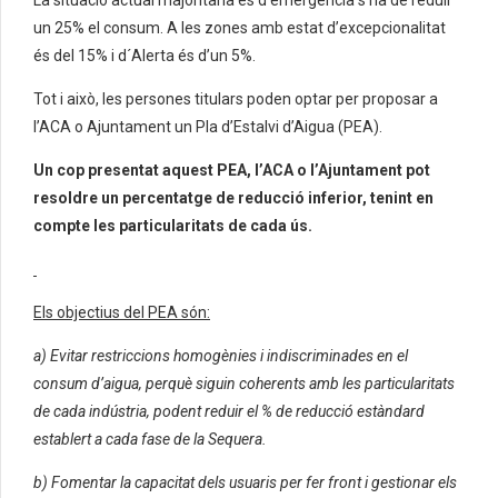
La situació actual majoritària és d’emergència s’ha de reduir
un 25% el consum. A les zones amb estat d’excepcionalitat
és del 15% i d´Alerta és d’un 5%.
Tot i això, les persones titulars poden optar per proposar a
l’ACA o Ajuntament un Pla d’Estalvi d’Aigua (PEA).
Un cop presentat aquest PEA, l’ACA o l’Ajuntament pot
resoldre un percentatge de reducció inferior, tenint en
compte les particularitats de cada ús.
Els objectius del PEA són:
a) Evitar restriccions homogènies i indiscriminades en el
consum d’aigua, perquè siguin coherents amb les particularitats
de cada indústria, podent reduir el % de reducció estàndard
establert a cada fase de la Sequera.
b) Fomentar la capacitat dels usuaris per fer front i gestionar els