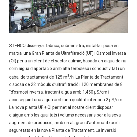
STENCO dissenya, fabrica, subministra, instal·la i posa en
marxa, una Gran Planta de Ultrafiltració (UF) i Osmosi Inversa
(OI) per a un client de el sector químic, basada en aigua de riu
com aigua d’aportació amb alta terbolesa i conductivitat i un
3
cabal de tractament de 125 m
/h. La Planta de Tractament
disposa de 22 mòduls d’ultrafiltració i 120 membranes de 8
“d’osmosi inversa, tractant aigua amb 1.450 μS/cm i
aconseguint una aigua amb una qualitat inferior a 2 μS/cm.
La nova planta UF + OI permet al nostre client disposar
d’aigua amb les qualitats i volums necessaris per a la seva
augment de producció, amb un alt grau d’automatització i
seguretats en la nova Planta de Tractament. La inversió