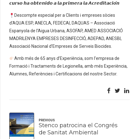
𝙘𝙪𝙧𝙨𝙤 𝙝𝙖 𝙤𝙗𝙩𝙚𝙣𝙞𝙙𝙤 𝙖 𝙡𝙖 𝙥𝙧𝙞𝙢𝙚𝙧𝙖 𝙡𝙖 𝘼𝙘𝙧𝙚𝙙𝙞𝙩𝙖𝙘𝙞𝙤́𝙣
Descompte especial per a Clients i empreses sòcies
d’AQUA ESP, ANECLA, FEDECAI, DAQUAS – Associació
Espanyola de l’Aigua Urbana, ASOFAP, AMED ASSOCIACIÓ
MADRILENYA EMPRESES DESINFECCIÓ, ADEPAD, ANESBI,
Associació Nacional d’Empreses de Serveis Biocides.
Amb més de 65 anys d’Experiència, som l’empresa de
Formació i Tractaments de Legionella, amb més Experiència,
Alumnes, Referències i Certificacions del nostre Sector.
PREVIOUS
Stenco patrocina el Congrés
de Sanitat Ambiental