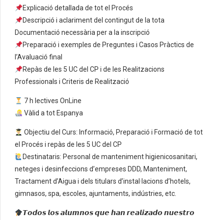
Explicació detallada de tot el Procés
Descripció i aclariment del contingut de la tota
Documentació necessària per a la inscripció
Preparació i exemples de Preguntes i Casos Pràctics de
l’Avaluació final
Repàs de les 5 UC del CP i de les Realitzacions
Professionals i Criteris de Realització
7 h lectives OnLine
Vàlid a tot Espanya
Objectiu del Curs: Informació, Preparació i Formació de tot
el Procés i repàs de les 5 UC del CP
Destinataris: Personal de manteniment higienicosanitari,
neteges i desinfeccions d’empreses DDD, Manteniment,
Tractament d’Aigua i dels titulars d’instal·lacions d’hotels,
gimnasos, spa, escoles, ajuntaments, indústries, etc.
𝙏𝙤𝙙𝙤𝙨 𝙡𝙤𝙨 𝙖𝙡𝙪𝙢𝙣𝙤𝙨 𝙦𝙪𝙚 𝙝𝙖𝙣 𝙧𝙚𝙖𝙡𝙞𝙯𝙖𝙙𝙤 𝙣𝙪𝙚𝙨𝙩𝙧𝙤