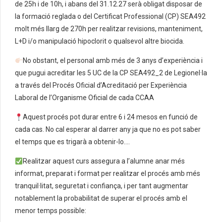
de 25h i de 10h, i abans del 31.12.27 serà obligat disposar de
la formació reglada o del Certificat Professional (CP) SEA492
molt més llarg de 270h per realitzar revisions, manteniment,
L+D i/o manipulació hipoclorit o qualsevol altre biocida.
No obstant, el personal amb més de 3 anys d’experiència i
que pugui acreditar les 5 UC de la CP SEA492_2 de Legionel·la
a través del Procés Oficial d’Acreditació per Experiència
Laboral de l’Organisme Oficial de cada CCAA
Aquest procés pot durar entre 6 i 24 mesos en funció de
cada cas. No cal esperar al darrer any ja que no es pot saber
el temps que es trigarà a obtenir-lo….
Realitzar aquest curs assegura a l’alumne anar més
informat, preparat i format per realitzar el procés amb més
tranquil·litat, seguretat i confiança, i per tant augmentar
notablement la probabilitat de superar el procés amb el
menor temps possible: