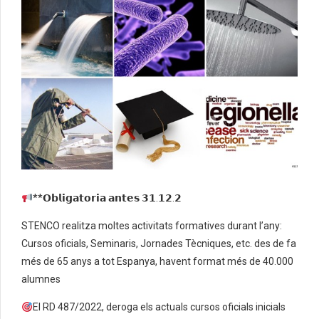
**𝗢𝗯𝗹𝗶𝗴𝗮𝘁𝗼𝗿𝗶𝗮 𝗮𝗻𝘁𝗲𝘀 𝟯𝟭.𝟭𝟮.𝟮
STENCO realitza moltes activitats formatives durant l’any:
Cursos oficials, Seminaris, Jornades Tècniques, etc. des de fa
més de 65 anys a tot Espanya, havent format més de 40.000
alumnes
El RD 487/2022, deroga els actuals cursos oficials inicials