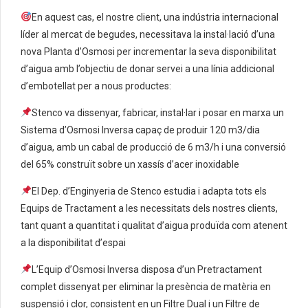
En aquest cas, el nostre client, una indústria internacional
líder al mercat de begudes, necessitava la instal·lació d’una
nova Planta d’Osmosi per incrementar la seva disponibilitat
d’aigua amb l’objectiu de donar servei a una línia addicional
d’embotellat per a nous productes:
Stenco va dissenyar, fabricar, instal·lar i posar en marxa un
Sistema d’Osmosi Inversa capaç de produir 120 m3/dia
d’aigua, amb un cabal de producció de 6 m3/h i una conversió
del 65% construït sobre un xassís d’acer inoxidable
El Dep. d’Enginyeria de Stenco estudia i adapta tots els
Equips de Tractament a les necessitats dels nostres clients,
tant quant a quantitat i qualitat d’aigua produïda com atenent
a la disponibilitat d’espai
L’Equip d’Osmosi Inversa disposa d’un Pretractament
complet dissenyat per eliminar la presència de matèria en
suspensió i clor, consistent en un Filtre Dual i un Filtre de