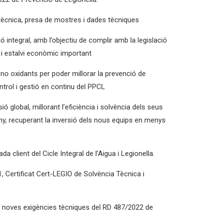
ta tècnica, presa de mostres i dades tècniques
ó integral, amb l’objectiu de complir amb la legislació
ua i estalvi econòmic important
no oxidants per poder millorar la prevenció de
ntrol i gestió en continu del PPCL
 global, millorant l’eficiència i solvència dels seus
any, recuperant la inversió dels nous equips en menys
lient del Cicle Integral de l’Aigua i Legionella.
, Certificat Cert-LEGIO de Solvència Tècnica i
les noves exigències tècniques del RD 487/2022 de