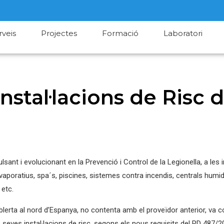
rveis
Projectes
Formació
Laboratori
nstal·lacions de Risc 
lsant i evolucionant en la Prevenció i Control de la Legionella, a les i
evaporatius, spa´s, piscines, sistemes contra incendis, centrals humidi
 etc.
lerta al nord d’Espanya, no contenta amb el proveïdor anterior, va co
 seves instal·lacions de risc, segons els nous requisits del RD 487/