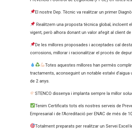
El nostre Dep. Tècnic va realitzar un primer Diagnòs
Realitzem una proposta tècnica global, incloent el 
vigent, però alhora donant un valor afegit al client de
De les millores proposades i acceptades cal destac
corrosions, millorar i racionalitzar el procés de dep
Totes aquestes millores han permès complir to
tractaments, aconseguint un notable estalvi d’aigua 
de 2 anys.
STENCO dissenya i implanta sempre la millor soluci
Tenim Certificats tots els nostres serveis de Pre
Empresarial i de l’Acreditació per ENAC de més de 1
Totalment preparats per realitzar un Servei Excel·