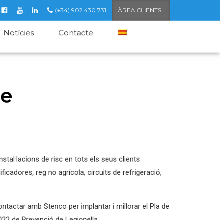
(+34) 902 430 731
ÀREA CLIENTS
Notícies
Contacte
de
nstal·lacions de risc en tots els seus clients
ficadores, reg no agrícola, circuits de refrigeració,
ntactar amb Stenco per implantar i millorar el Pla de
2022 de Prevenció de Legionella.