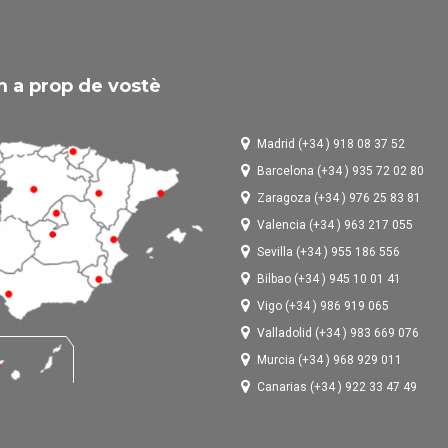
 a prop de vostè
Madrid (+34 ) 918 08 37 52
Barcelona (+34 ) 935 72 02 80
Zaragoza (+34 ) 976 25 83 81
Valencia (+34 ) 963 217 055
Sevilla (+34 ) 955 186 556
Bilbao (+34 ) 945 10 01 41
Vigo (+34 ) 986 919 065
Valladolid (+34 ) 983 669 076
Murcia (+34 ) 968 929 011
Canarias (+34 ) 922 33 47 49