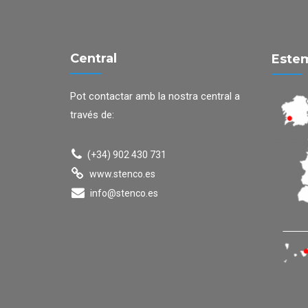
Central
Estem
Pot contactar amb la nostra central a
través de:
(+34) 902 430 731
www.stenco.es
info@stenco.es