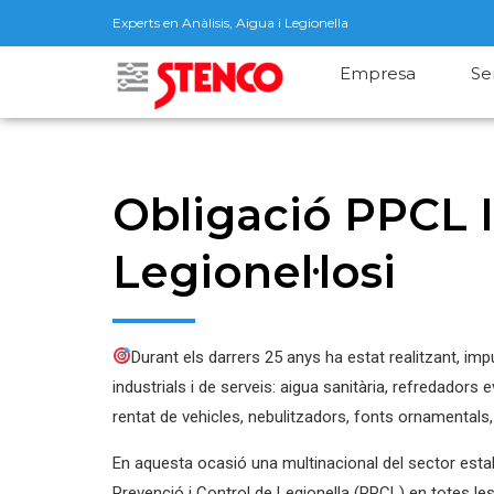
Experts en Anàlisis, Aigua i Legionella
Empresa
Se
Obligació PPCL I
Legionel·losi
Durant els darrers 25 anys ha estat realitzant, impu
industrials i de serveis: aigua sanitària, refredadors 
rentat de vehicles, nebulitzadors, fonts ornamentals,
En aquesta ocasió una multinacional del sector estab
Prevenció i Control de Legionella (PPCL) en totes les