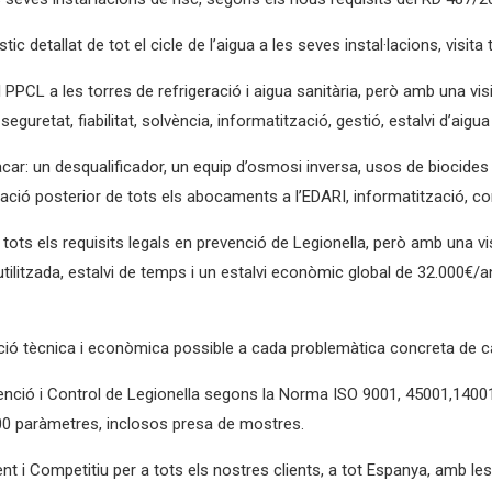
tic detallat de tot el cicle de l’aigua a les seves instal·lacions, visi
PPCL a les torres de refrigeració i aigua sanitària, però amb una visi
 seguretat, fiabilitat, solvència, informatització, gestió, estalvi d’aig
ar: un desqualificador, un equip d’osmosi inversa, usos de biocides 
uració posterior de tots els abocaments a l’EDARI, informatització, co
ts els requisits legals en prevenció de Legionella, però amb una visió
utilitzada, estalvi de temps i un estalvi econòmic global de 32.000€/
ó tècnica i econòmica possible a cada problemàtica concreta de cada c
venció i Control de Legionella segons la Norma ISO 9001, 45001,14001
00 paràmetres, inclosos presa de mostres.
lent i Competitiu per a tots els nostres clients, a tot Espanya, amb 